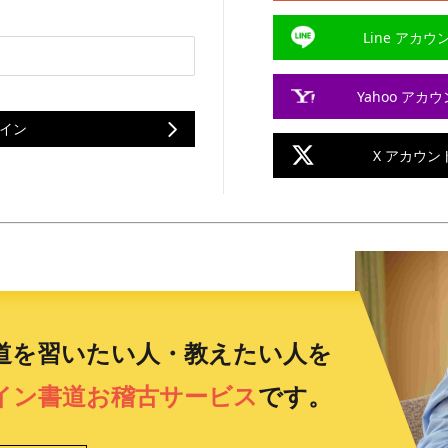
Line アカ
Yahoo ア
イン
X アカウ
道を習いたい人・教えたい人を
イン書道お稽古サービス
です。